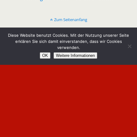
Zum Seitenanfang
Mobil
Desktop
Diese Website benutzt Cookies. Mit der Nutzung unserer Seite
erklären Sie sich damit einverstanden, dass wir Cookies
verwenden.
Copyright by KG Kirchspiel Lohn e.V.
OK
Weitere Informationen