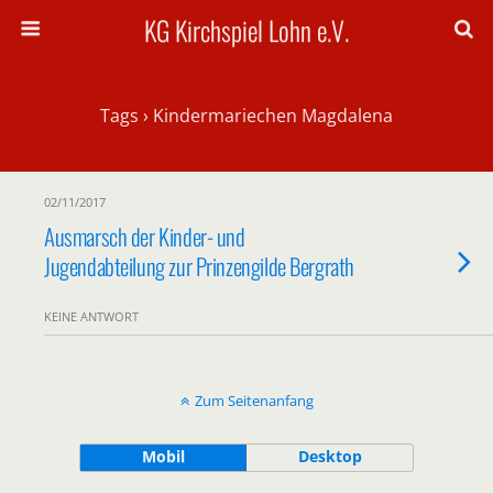
KG Kirchspiel Lohn e.V.
Tags › Kindermariechen Magdalena
02/11/2017
Ausmarsch der Kinder- und
Jugendabteilung zur Prinzengilde Bergrath
KEINE ANTWORT
Zum Seitenanfang
Mobil
Desktop