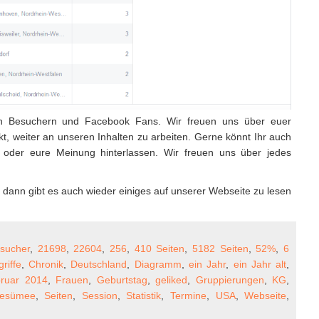
 an Besuchern und Facebook Fans. Wir freuen uns über euer
kt, weiter an unseren Inhalten zu arbeiten. Gerne könnt Ihr auch
oder eure Meinung hinterlassen. Wir freuen uns über jedes
– dann gibt es auch wieder einiges auf unserer Webseite zu lesen
sucher
,
21698
,
22604
,
256
,
410 Seiten
,
5182 Seiten
,
52%
,
6
riffe
,
Chronik
,
Deutschland
,
Diagramm
,
ein Jahr
,
ein Jahr alt
,
ruar 2014
,
Frauen
,
Geburtstag
,
geliked
,
Gruppierungen
,
KG
,
esümee
,
Seiten
,
Session
,
Statistik
,
Termine
,
USA
,
Webseite
,