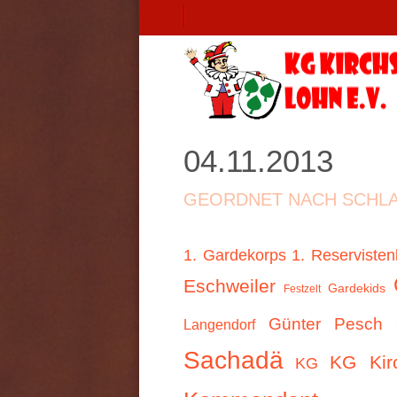
04.11.2013
GEORDNET NACH SCHL
1. Gardekorps
1. Reservisten
Eschweiler
Gardekids
Festzelt
Günter Pesch
Langendorf
Sachadä
KG Kir
KG