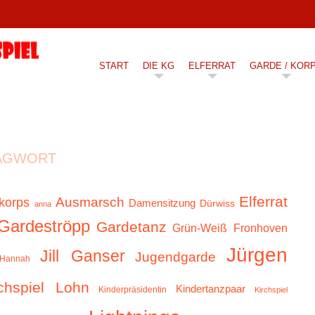
START
DIE KG
ELFERRAT
GARDE / KOR
AGWORT
Elferrat
Ausmarsch
korps
Damensitzung
Dürwiss
anna
Gardeströpp
Gardetanz
Grün-Weiß Fronhoven
Jürgen
Jill Ganser
Jugendgarde
Hannah
chspiel Lohn
Kindertanzpaar
Kinderpräsidentin
Kirchspiel