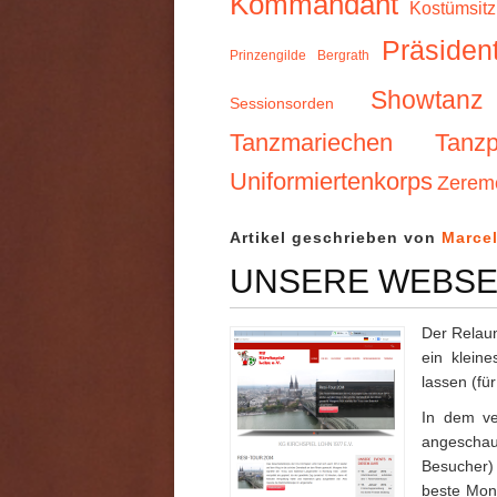
Kommandant
Kostümsit
Präsiden
Prinzengilde Bergrath
Showtanz
Sessionsorden
Tanzmariechen
Tanzp
Uniformiertenkorps
Zerem
Artikel geschrieben von
Marce
UNSERE WEBSE
Der Relau
ein klein
lassen (für
In dem v
angeschau
Besucher) 
beste Mona