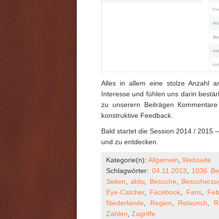
Alles in allem eine stolze Anzahl
Interesse und fühlen uns darin bestär
zu unserern Beiträgen Kommentare 
konstruktive Feedback.
Bald startet die Session 2014 / 2015 
und zu entdecken.
Kategorie(n):
Allgemein
,
Webseite
Schlagwörter:
04.11.2013
,
1036 Be
Seiten
,
aktiv
,
Besuche
,
Besucherzug
Eye-Catcher
,
Facebook
,
Fans
,
Feb
Niederlande
,
Region
,
Relaunch
,
R
Zahlen
,
Zugriffe