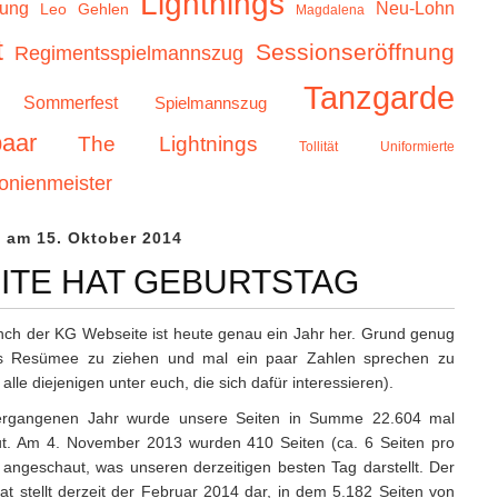
Lightnings
zung
Neu-Lohn
Leo Gehlen
Magdalena
t
Sessionseröffnung
Regimentsspielmannszug
Tanzgarde
Sommerfest
Spielmannszug
aar
The Lightnings
Tollität
Uniformierte
onienmeister
l
am 15. Oktober 2014
ITE HAT GEBURTSTAG
nch der KG Webseite ist heute genau ein Jahr her. Grund genug
es Resümee zu ziehen und mal ein paar Zahlen sprechen zu
 alle diejenigen unter euch, die sich dafür interessieren).
ergangenen Jahr wurde unsere Seiten in Summe 22.604 mal
t. Am 4. November 2013 wurden 410 Seiten (ca. 6 Seiten pro
angeschaut, was unseren derzeitigen besten Tag darstellt. Der
t stellt derzeit der Februar 2014 dar, in dem 5.182 Seiten von