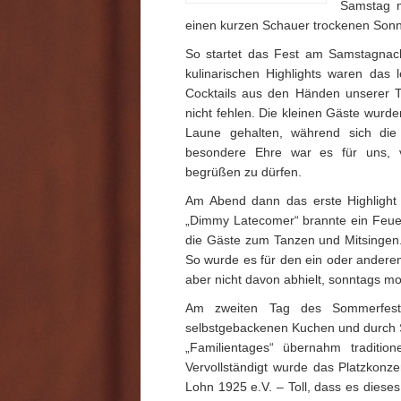
Samstag m
einen kurzen Schauer trockenen Sonn
So startet das Fest am Samstagnach
kulinarischen Highlights waren das l
Cocktails aus den Händen unserer Ta
nicht fehlen. Die kleinen Gäste wurd
Laune gehalten, während sich die 
besondere Ehre war es für uns, v
begrüßen zu dürfen.
Am Abend dann das erste Highlight 
„Dimmy Latecomer“ brannte ein Feue
die Gäste zum Tanzen und Mitsingen.
So wurde es für den ein oder anderen
aber nicht davon abhielt, sonntags mor
Am zweiten Tag des Sommerfests
selbstgebackenen Kuchen und durch S
„Familientages“ übernahm traditi
Vervollständigt wurde das Platzkon
Lohn 1925 e.V. – Toll, dass es diese