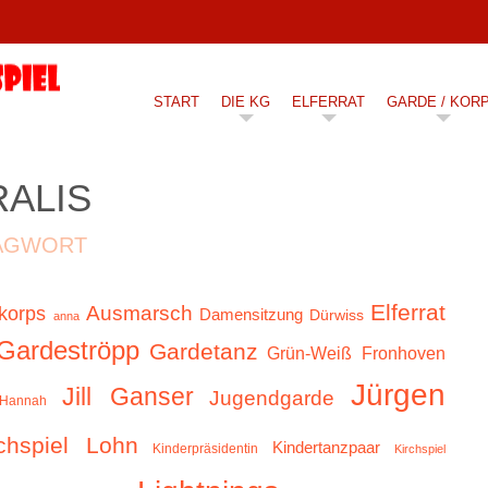
START
DIE KG
ELFERRAT
GARDE / KOR
ALIS
AGWORT
Elferrat
Ausmarsch
korps
Damensitzung
Dürwiss
anna
Gardeströpp
Gardetanz
Grün-Weiß Fronhoven
Jürgen
Jill Ganser
Jugendgarde
Hannah
chspiel Lohn
Kindertanzpaar
Kinderpräsidentin
Kirchspiel