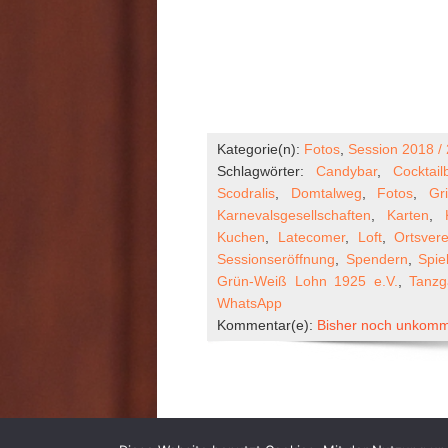
Kategorie(n):
Fotos
,
Session 2018 /
Schlagwörter:
Candybar
,
Cocktail
Scodralis
,
Domtalweg
,
Fotos
,
Gri
Karnevalsgesellschaften
,
Karten
,
Kuchen
,
Latecomer
,
Loft
,
Ortsver
Sessionseröffnung
,
Spendern
,
Spie
Grün-Weiß Lohn 1925 e.V.
,
Tanzg
WhatsApp
Kommentar(e):
Bisher noch unkomme