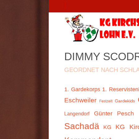
DIMMY SCODR
GEORDNET NACH SCHL
1. Gardekorps
1. Reservisten
Eschweiler
Gardekids
Festzelt
Günter Pesch
Langendorf
Sachadä
KG Kir
KG