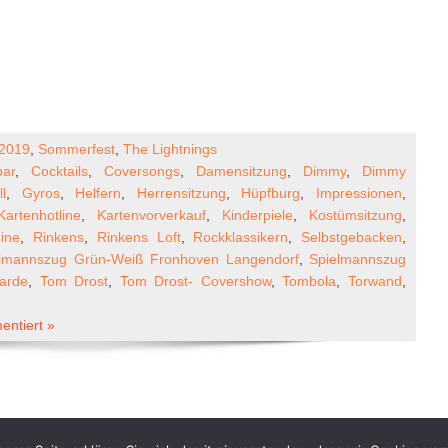
 2019
,
Sommerfest
,
The Lightnings
bar
,
Cocktails
,
Coversongs
,
Damensitzung
,
Dimmy
,
Dimmy
ll
,
Gyros
,
Helfern
,
Herrensitzung
,
Hüpfburg
,
Impressionen
,
Kartenhotline
,
Kartenvorverkauf
,
Kinderpiele
,
Kostümsitzung
,
eine
,
Rinkens
,
Rinkens Loft
,
Rockklassikern
,
Selbstgebacken
,
lmannszug Grün-Weiß Fronhoven Langendorf
,
Spielmannszug
arde
,
Tom Drost
,
Tom Drost- Covershow
,
Tombola
,
Torwand
,
ntiert »