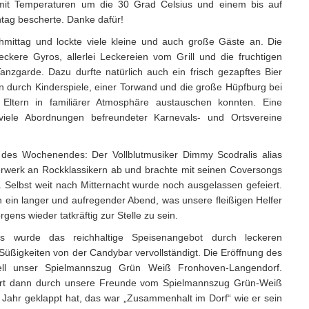
it Temperaturen um die 30 Grad Celsius und einem bis auf
tag bescherte. Danke dafür!
mittag und lockte viele kleine und auch große Gäste an. Die
eckere Gyros, allerlei Leckereien vom Grill und die fruchtigen
nzgarde. Dazu durfte natürlich auch ein frisch gezapftes Bier
en durch Kinderspiele, einer Torwand und die große Hüpfburg bei
Eltern in familiärer Atmosphäre austauschen konnten. Eine
iele Abordnungen befreundeter Karnevals- und Ortsvereine
des Wochenendes: Der Vollblutmusiker Dimmy Scodralis alias
rwerk an Rockklassikern ab und brachte mit seinen Coversongs
 Selbst weit nach Mitternacht wurde noch ausgelassen gefeiert.
 ein langer und aufregender Abend, was unsere fleißigen Helfer
gens wieder tatkräftig zur Stelle zu sein.
 wurde das reichhaltige Speisenangebot durch leckeren
üßigkeiten von der Candybar vervollständigt. Die Eröffnung des
onell unser Spielmannszug Grün Weiß Fronhoven-Langendorf.
zert dann durch unsere Freunde vom Spielmannszug Grün-Weiß
s Jahr geklappt hat, das war „Zusammenhalt im Dorf“ wie er sein