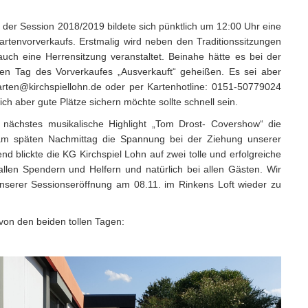
 der Session 2018/2019 bildete sich pünktlich um 12:00 Uhr eine
rtenvorverkaufs. Erstmalig wird neben den Traditionssitzungen
ch eine Herrensitzung veranstaltet. Beinahe hätte es bei der
en Tag des Vorverkaufes „Ausverkauft“ geheißen. Es sei aber
arten@kirchspiellohn.de oder per Kartenhotline: 0151-50779024
ch aber gute Plätze sichern möchte sollte schnell sein.
nächstes musikalische Highlight „Tom Drost- Covershow“ die
 am späten Nachmittag die Spannung bei der Ziehung unserer
 blickte die KG Kirchspiel Lohn auf zwei tolle und erfolgreiche
llen Spendern und Helfern und natürlich bei allen Gästen. Wir
nserer Sessionseröffnung am 08.11. im Rinkens Loft wieder zu
von den beiden tollen Tagen: