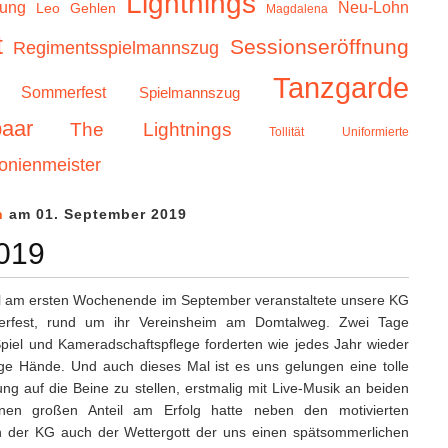
Lightnings
zung
Neu-Lohn
Leo Gehlen
Magdalena
t
Sessionseröffnung
Regimentsspielmannszug
Tanzgarde
Sommerfest
Spielmannszug
aar
The Lightnings
Tollität
Uniformierte
onienmeister
n
am 01. September 2019
019
ell am ersten Wochenende im September veranstaltete unsere KG
erfest, rund um ihr Vereinsheim am Domtalweg. Zwei Tage
piel und Kameradschaftspflege forderten wie jedes Jahr wieder
ßige Hände. Und auch dieses Mal ist es uns gelungen eine tolle
ung auf die Beine zu stellen, erstmalig mit Live-Musik an beiden
nen großen Anteil am Erfolg hatte neben den motivierten
rn der KG auch der Wettergott der uns einen spätsommerlichen