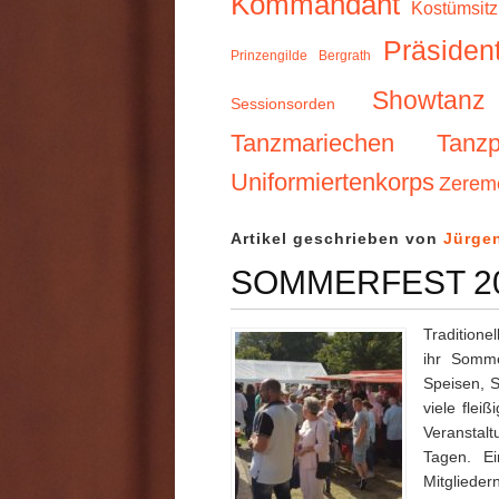
Kommandant
Kostümsit
Präsiden
Prinzengilde Bergrath
Showtanz
Sessionsorden
Tanzmariechen
Tanzp
Uniformiertenkorps
Zerem
Artikel geschrieben von
Jürge
SOMMERFEST 2
Tradition
ihr Somm
Speisen, S
viele flei
Veranstalt
Tagen. Ei
Mitgliede