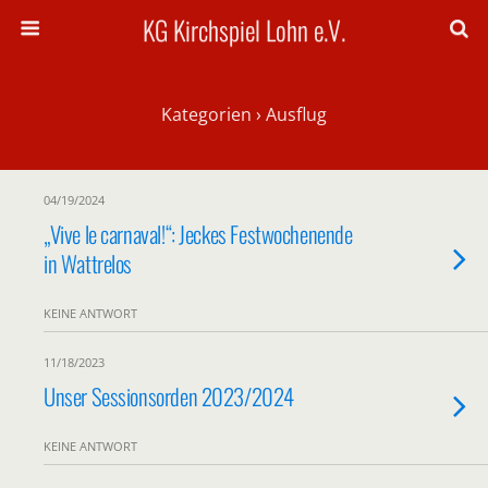
KG Kirchspiel Lohn e.V.
Kategorien ›
Ausflug
04/19/2024
„Vive le carnaval!“: Jeckes Festwochenende
in Wattrelos
KEINE ANTWORT
11/18/2023
Unser Sessionsorden 2023/2024
KEINE ANTWORT