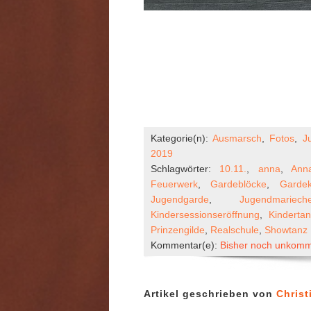
Kategorie(n):
Ausmarsch
,
Fotos
,
J
2019
Schlagwörter:
10.11.
,
anna
,
Ann
Feuerwerk
,
Gardeblöcke
,
Gardek
Jugendgarde
,
Jugendmariech
Kindersessionseröffnung
,
Kinderta
Prinzengilde
,
Realschule
,
Showtanz
Kommentar(e):
Bisher noch unkomme
Artikel geschrieben von
Christ