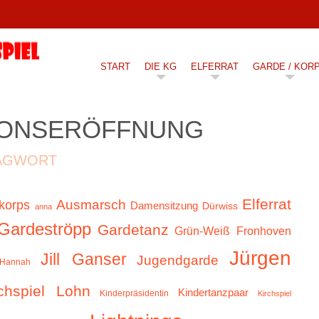
START
DIE KG
ELFERRAT
GARDE / KOR
IONSERÖFFNUNG
AGWORT
Elferrat
Ausmarsch
korps
Damensitzung
Dürwiss
anna
Gardeströpp
Gardetanz
Grün-Weiß Fronhoven
Jürgen
Jill Ganser
Jugendgarde
Hannah
chspiel Lohn
Kindertanzpaar
Kinderpräsidentin
Kirchspiel