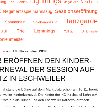
Lightnings
zung
Neu-Lohn
Leo Gehlen
Magdalena
t
Sessionseröffnung
Regimentsspielmannszug
Tanzgarde
Sommerfest
Spielmannszug
aar
The Lightnings
Tollität
Uniformierte
onienmeister
ina
am 10. November 2018
 ERÖFFNEN DEN KINDER-
RNEVAL DER SESSION AUF
Z IN ESCHWEILER
mal stand die Bühne auf dem Marktplatz schon am 10.11. bereit
chweiler Kinderkarneval. Die Kinder der KG Kirchspiel Lohn e.V.
s Erste auf die Bühne und den Eschweiler Karneval eröffnen.