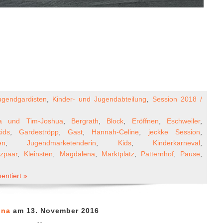
ugendgardisten
,
Kinder- und Jugendabteilung
,
Session 2018 /
a und Tim-Joshua
,
Bergrath
,
Block
,
Eröffnen
,
Eschweiler
,
ids
,
Gardeströpp
,
Gast
,
Hannah-Celine
,
jeckke Session
,
en
,
Jugendmarketenderin
,
Kids
,
Kinderkarneval
,
nzpaar
,
Kleinsten
,
Magdalena
,
Marktplatz
,
Patternhof
,
Pause
,
ntiert »
ina
am 13. November 2016