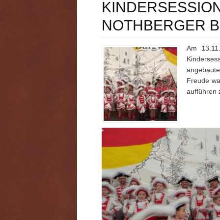
KINDERSESSIO
NOTHBERGER 
Am 13.11
Kinderses
angebaute
Freude war
aufführen 