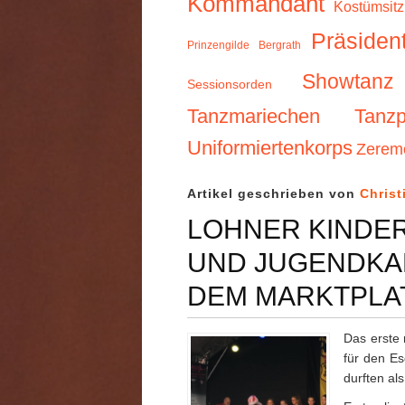
Kommandant
Kostümsit
Präsiden
Prinzengilde Bergrath
Showtanz
Sessionsorden
Tanzmariechen
Tanzp
Uniformiertenkorps
Zerem
Artikel geschrieben von
Christ
LOHNER KINDER
UND JUGENDKA
DEM MARKTPLAT
Das erste 
für den Es
durften al