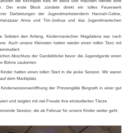
tanzten die Kirchspiel Kids im Block und machten hierbei eine
ur. Der erste Block zündete direkt ein tolles Feuerwerk
ener Darbietungen der Jugendmarketenderin Hannah-Celine,
ertanzpaar Anna und Tim-Joshua und das Jugendmariechen
te Solisten den Anfang, Kindermariechen Magdalena war nach
hne. Auch unsere Kleinsten hatten wieder einen tollen Tanz mit
einstudiert.
eichen Abschluss der Gardeblöcke bevor die Jugendgarde einen
ie Bühne zauberten.
Kinder hatten einen tollen Start in die jecke Session. Wir waren
 auf dem Marktplatz.
Kindersessionseröffnung der Prinzengilde Bergrath in einer gut
iert und zeigten mit viel Freude ihre einstudierten Tänze.
kommende Session, die ab Februar für unsere Kinder weiter geht.