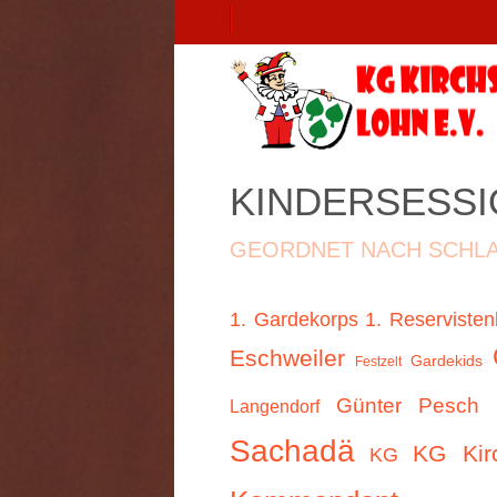
KINDERSESS
GEORDNET NACH SCHL
1. Gardekorps
1. Reservisten
Eschweiler
Gardekids
Festzelt
Günter Pesch
Langendorf
Sachadä
KG Kir
KG