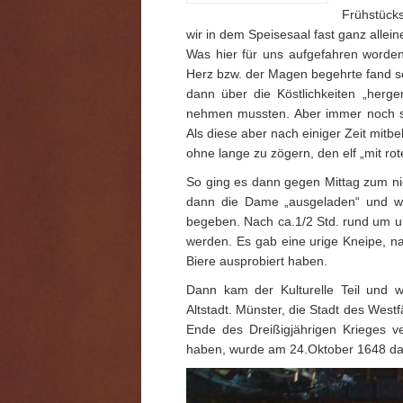
Frühstücks
wir in dem Speisesaal fast ganz allei
Was hier für uns aufgefahren worden
Herz bzw. der Magen begehrte fand s
dann über die Köstlichkeiten „herg
nehmen mussten. Aber immer noch so
Als diese aber nach einiger Zeit mitb
ohne lange zu zögern, den elf „mit r
So ging es dann gegen Mittag zum ni
dann die Dame „ausgeladen“ und wi
begeben. Nach ca.1/2 Std. rund um un
werden. Es gab eine urige Kneipe, n
Biere ausprobiert haben.
Dann kam der Kulturelle Teil und 
Altstadt. Münster, die Stadt des West
Ende des Dreißigjährigen Krieges ve
haben, wurde am 24.Oktober 1648 das 