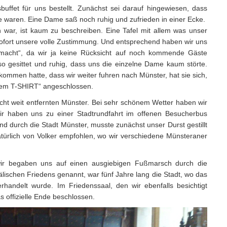
buffet für uns bestellt. Zunächst sei darauf hingewiesen, dass
ne waren. Eine Dame saß noch ruhig und zufrieden in einer Ecke.
 war, ist kaum zu beschreiben. Eine Tafel mit allem was unser
ofort unsere volle Zustimmung. Und entsprechend haben wir uns
emacht“, da wir ja keine Rücksicht auf noch kommende Gäste
 gesittet und ruhig, dass uns die einzelne Dame kaum störte.
ekommen hatte, dass wir weiter fuhren nach Münster, hat sie sich,
otem T-SHIRT“ angeschlossen.
cht weit entfernten Münster. Bei sehr schönem Wetter haben wir
r haben uns zu einer Stadtrundfahrt im offenen Besucherbus
d durch die Stadt Münster, musste zunächst unser Durst gestillt
atürlich von Volker empfohlen, wo wir verschiedene Münsteraner
wir begaben uns auf einen ausgiebigen Fußmarsch durch die
fälischen Friedens genannt, war fünf Jahre lang die Stadt, wo das
rhandelt wurde. Im Friedenssaal, den wir ebenfalls besichtigt
offizielle Ende beschlossen.