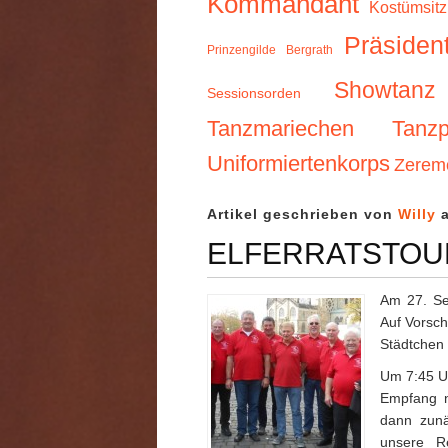
Kommandant
Kostümsit
Präsiden
Prinzengilde Bergrath
Showtanz
Sessionsorden
Tanzmariechen
Tanzp
Uniformiertenkorps
Zerem
Artikel geschrieben von
Willy
a
ELFERRATSTOU
Am 27. Sep
Auf Vorsch
Städtchen
Um 7:45 Uh
Empfang n
dann zunä
unsere R