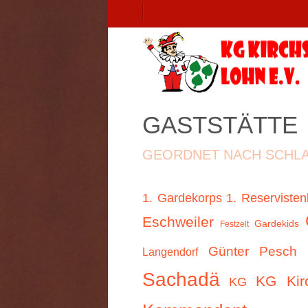
GASTSTÄTTE
GEORDNET NACH SCHL
1. Gardekorps
1. Reservisten
Eschweiler
Gardekids
Festzelt
Günter Pesch
Langendorf
Sachadä
KG Kir
KG