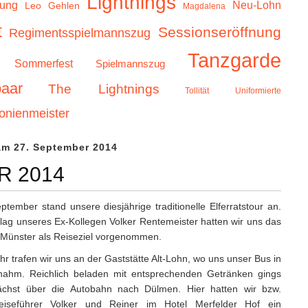
Lightnings
zung
Neu-Lohn
Leo Gehlen
Magdalena
t
Sessionseröffnung
Regimentsspielmannszug
Tanzgarde
Sommerfest
Spielmannszug
aar
The Lightnings
Tollität
Uniformierte
onienmeister
m 27. September 2014
R 2014
tember stand unsere diesjährige traditionelle Elferratstour an.
lag unseres Ex-Kollegen Volker Rentemeister hatten wir uns das
 Münster als Reiseziel vorgenommen.
r trafen wir uns an der Gaststätte Alt-Lohn, wo uns unser Bus in
ahm. Reichlich beladen mit entsprechenden Getränken gings
chst über die Autobahn nach Dülmen. Hier hatten wir bzw.
eiseführer Volker und Reiner im Hotel Merfelder Hof ein