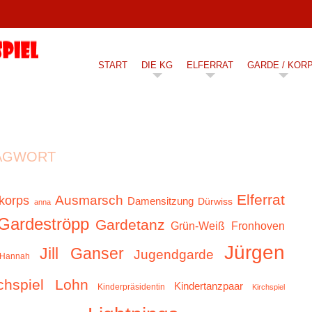
START
DIE KG
ELFERRAT
GARDE / KOR
AGWORT
Elferrat
Ausmarsch
korps
Damensitzung
Dürwiss
anna
Gardeströpp
Gardetanz
Grün-Weiß Fronhoven
Jürgen
Jill Ganser
Jugendgarde
Hannah
chspiel Lohn
Kindertanzpaar
Kinderpräsidentin
Kirchspiel